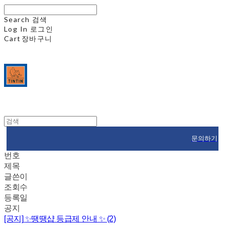
Search
검색
Log In
로그인
Cart
장바구니
문의하기
번호
제목
글쓴이
조회수
등록일
공지
[공지]
✨땡땡샵 등급제 안내 ✨ (2)