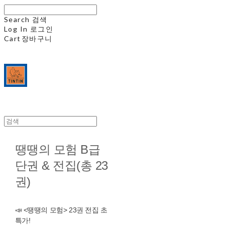
Search
검색
Log In
로그인
Cart
장바구니
땡땡의 모험 B급
단권 & 전집(총 23
권)
📣 <땡땡의 모험> 23권 전집 초
특가!