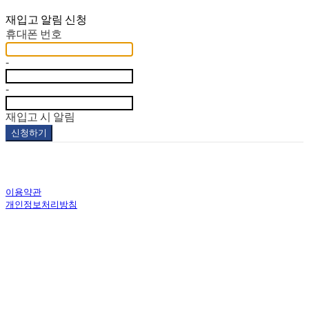
재입고 알림 신청
휴대폰 번호
-
-
재입고 시 알림
신청하기
이용약관
개인정보처리방침
사업자정보확인
상호: 코스모스하우스(주) | 대표: 임정림 | 개인정보관리책임자: 임정림 | 전화: 02-338-8260 | 이
메일: tintinshop_korea@cosmos-house.co.kr
주소: 서울특별시 마포구 와우산로 29가길 80 | 사업자등록번호:
577-86-00047
| 통신판매:
2017-
서울마포-2003호
| 호스팅제공자: (주)식스샵