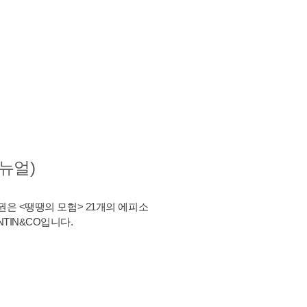
뉴얼)
권은 <땡땡의 모험> 21개의 에피소
TIN&CO입니다.