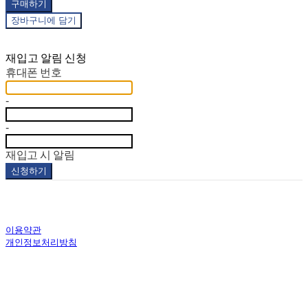
구매하기
장바구니에 담기
재입고 알림 신청
휴대폰 번호
-
-
재입고 시 알림
신청하기
이용약관
개인정보처리방침
사업자정보확인
상호: 코스모스하우스(주) | 대표: 임정림 | 개인정보관리책임자: 임정림 | 전화: 02-338-8260 | 이
메일: tintinshop_korea@cosmos-house.co.kr