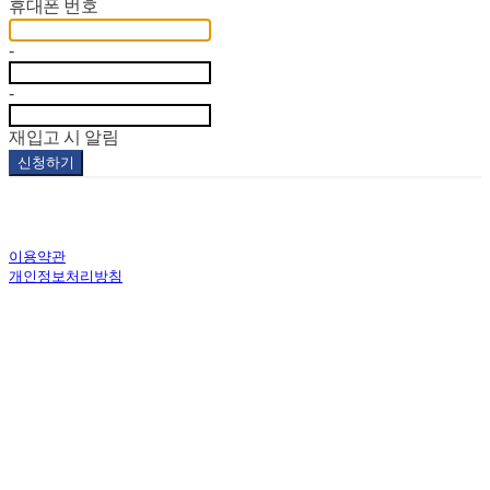
휴대폰 번호
-
-
재입고 시 알림
신청하기
이용약관
개인정보처리방침
사업자정보확인
상호: 코스모스하우스(주) | 대표: 임정림 | 개인정보관리책임자: 임정림 | 전화: 02-338-8260 | 이
메일: tintinshop_korea@cosmos-house.co.kr
주소: 서울특별시 마포구 와우산로 29가길 80 | 사업자등록번호:
577-86-00047
| 통신판매:
2017-
서울마포-2003호
| 호스팅제공자: (주)식스샵