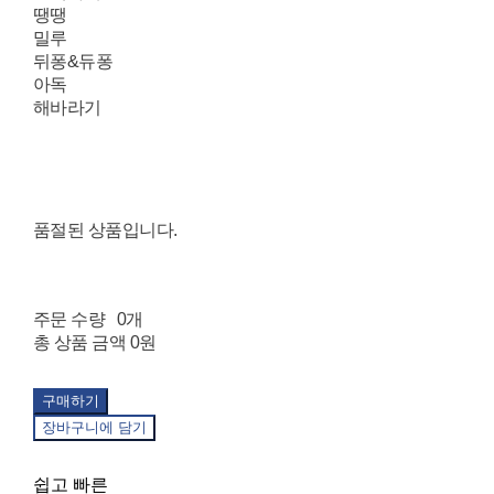
땡땡
밀루
뒤퐁&듀퐁
아독
해바라기
품절된 상품입니다.
주문 수량
0개
총 상품 금액
0원
구매하기
장바구니에 담기
쉽고 빠른