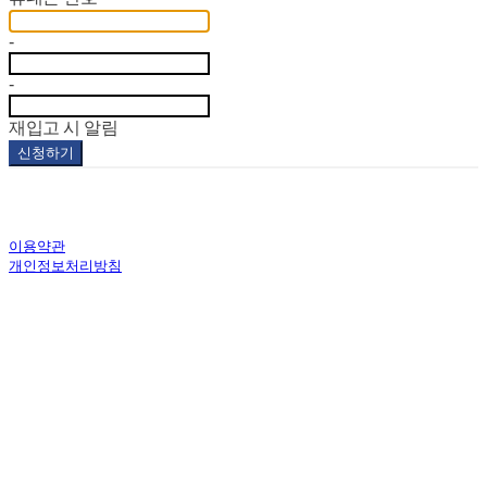
-
-
재입고 시 알림
신청하기
이용약관
개인정보처리방침
사업자정보확인
상호: 코스모스하우스(주) | 대표: 임정림 | 개인정보관리책임자: 임정림 | 전화: 02-338-8260 | 이
메일: tintinshop_korea@cosmos-house.co.kr
주소: 서울특별시 마포구 와우산로 29가길 80 | 사업자등록번호:
577-86-00047
| 통신판매:
2017-
서울마포-2003호
| 호스팅제공자: (주)식스샵