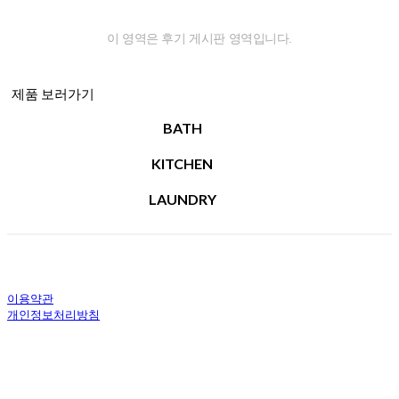
이 영역은 후기 게시판 영역입니다.
제품 보러가기
BATH
KITCHEN
LAUNDRY
이용약관
개인정보처리방침
사업자정보확인
상호: 코스모스하우스(주) | 대표: 임정림 | 개인정보관리책임자: 임정림 | 전화: 02-338-8260 | 이
메일: tintinshop_korea@cosmos-house.co.kr